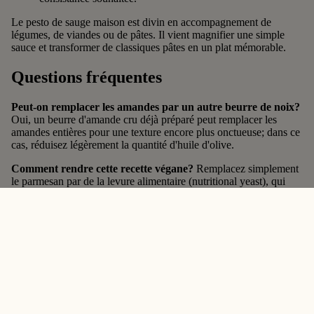
Le pesto de sauge maison est divin en accompagnement de
légumes, de viandes ou de pâtes. Il vient magnifier une simple
sauce et transformer de classiques pâtes en un plat mémorable.
Questions fréquentes
Peut-on remplacer les amandes par un autre beurre de noix?
Oui, un beurre d'amande cru déjà préparé peut remplacer les
amandes entières pour une texture encore plus onctueuse; dans ce
cas, réduisez légèrement la quantité d'huile d'olive.
Comment rendre cette recette végane?
Remplacez simplement
le parmesan par de la levure alimentaire (nutritional yeast), qui
apporte une saveur umami similaire.
Combien de temps se conserve ce pesto?
Environ 5 jours au
réfrigérateur dans un contenant hermétique, avec un filet d'huile
d'olive par-dessus pour limiter l'oxydation.
Essayez une autre délicieuse recette!
Salade et vinaigrette crémeuse
Une super nicecream aux
au beurre d'amande
noisettes