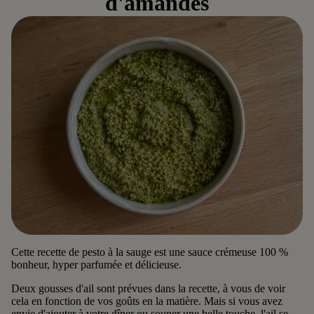
d'amandes
e crues
bio
Autres
produits
Livre de
recette
Nos
formats
dégustat
ion
Carte-
cadeau
Cette recette de pesto à la sauge est une sauce crémeuse 100 %
bonheur, hyper parfumée et délicieuse.
🧡 VOIR
TOUS
Deux gousses d'ail sont prévues dans la recette, à vous de voir
cela en fonction de vos goûts en la matière. Mais si vous avez
LES
envie d'ajouter à votre dîner ou souper une belle touche, l'ail se