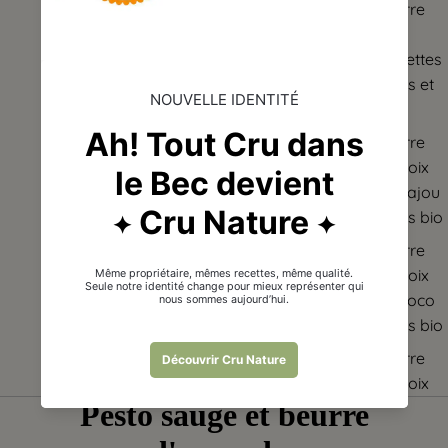
Beurre
de
noisettes
crues et
bio
Beurre
de noix
de cajou
crues bio
Beurre
de noix
de coco
crues bio
Beurre
de noix
Pesto sauge et beurre
de
Grenobl